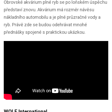
Obrovské akvárium plné ryb se po loňském úspěchu
představí znovu. Akvárium má rozměr návěsu
nákladního automobilu a je plné průzračné vody a
ryb. Právě zde se budou odehrávat mnohé
přednášky spojené s praktickou ukázkou.
WOLF International