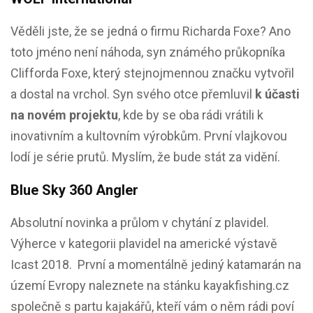
Věděli jste, že se jedná o firmu Richarda Foxe? Ano
toto jméno není náhoda, syn známého průkopníka
Clifforda Foxe, který stejnojmennou značku vytvořil
a dostal na vrchol. Syn svého otce přemluvil
k účasti
na novém projektu
, kde by se oba rádi vrátili k
inovativním a kultovním výrobkům. První vlajkovou
lodí je série prutů. Myslím, že bude stát za vidění.
Blue Sky 360 Angler
Absolutní novinka a průlom v chytání z plavidel.
Výherce v kategorii plavidel na americké výstavě
Icast 2018. První a momentálně jediný katamarán na
území Evropy naleznete na stánku kayakfishing.cz
společně s partu kajakářů, kteří vám o něm rádi poví