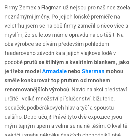
Firmy Zemex a Flagman už nejsou pro našince zcela
neznámými jmény. Po jejich loňské premiéře na
veletrhu jsem se na obě firmy zaměřil o něco více a
myslím, že se letos máme opravdu na co těšit. Na
oba výrobce se dívám především pohledem
feederového závodníka a jejich vlajkové lodě v
podobě
prutů se štíhlým a kvalitním blankem, jako
je třeba model
Armadale
nebo
Sherman
mohou
směle konkurovat top prutům od mnohem
renomovanějších výrobců
. Navíc na akci představí
určitě i velké množství příslušenství, bižuterie,
sedaček, podběrákových hlav a tyčí a spoustu
dalšího. Doporučuji! Právě tyto dvě expozice jsou
mým tajným tipem a velmi se na ně těším. O kvalitě
svědčí i snaha několika českých obchodníků obě