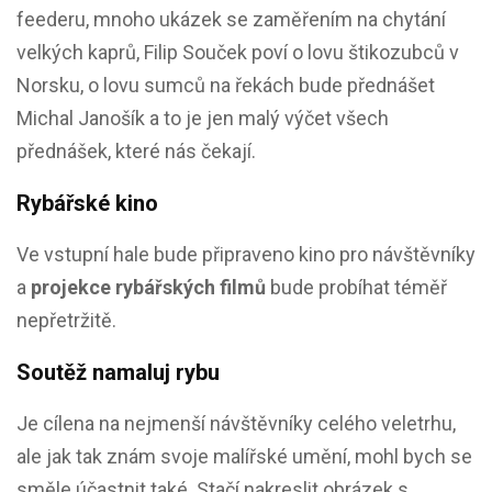
feederu, mnoho ukázek se zaměřením na chytání
velkých kaprů, Filip Souček poví o lovu štikozubců v
Norsku, o lovu sumců na řekách bude přednášet
Michal Janošík a to je jen malý výčet všech
přednášek, které nás čekají.
Rybářské kino
Ve vstupní hale bude připraveno kino pro návštěvníky
a
projekce rybářských filmů
bude probíhat téměř
nepřetržitě.
Soutěž namaluj rybu
Je cílena na nejmenší návštěvníky celého veletrhu,
ale jak tak znám svoje malířské umění, mohl bych se
směle účastnit také. Stačí nakreslit obrázek s