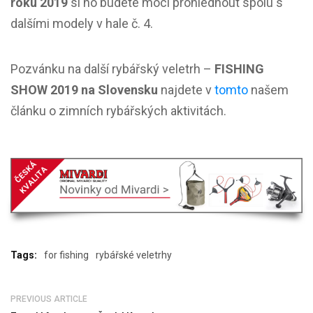
roku 2019
si ho budete moci prohlédnout spolu s
dalšími modely v hale č. 4.
Pozvánku na další rybářský veletrh –
FISHING
SHOW 2019 na Slovensku
najdete v
tomto
našem
článku o zimních rybářských aktivitách.
Tags:
for fishing
rybářské veletrhy
PREVIOUS ARTICLE