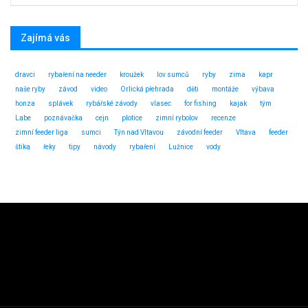
Zajímá vás
dravci
rybaření na needer
kroužek
lov sumců
ryby
zima
kapr
naše ryby
závod
video
Orlická přehrada
děti
montáže
výbava
honza
splávek
rybářské závody
vlasec
for fishing
kajak
tým
Labe
poznávačka
cejn
plotice
zimní rybolov
recenze
zimní feeder liga
sumci
Týn nad Vltavou
závodní feeder
Vltava
feeder
štika
řeky
tipy
návody
rybaření
Lužnice
vody