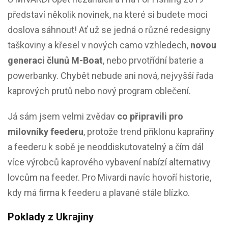
představí několik novinek, na které si budete moci
doslova sáhnout! Ať už se jedná o různé redesigny
taškoviny a křesel v nových camo vzhledech,
novou
generaci člunů M-Boat
, nebo prvotřídní baterie a
powerbanky. Chybět nebude ani nová, nejvyšší řada
kaprových prutů nebo nový program oblečení.
Já sám jsem velmi zvědav
co připravili pro
milovníky feederu
, protože trend příklonu kaprařiny
a feederu k sobě je neoddiskutovatelný a čím dál
více výrobců kaprového vybavení nabízí alternativy
lovcům na feeder. Pro Mivardi navíc hovoří historie,
kdy má firma k feederu a plavané stále blízko.
Poklady z Ukrajiny