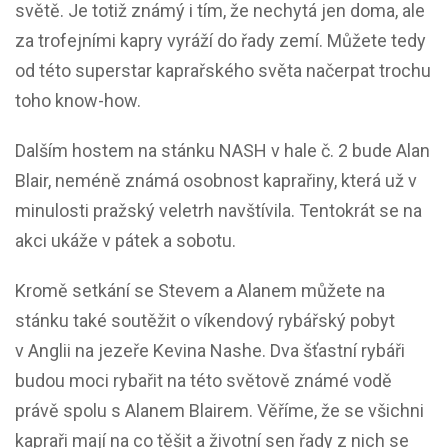
světě. Je totiž známý i tím, že nechytá jen doma, ale
za trofejními kapry vyráží do řady zemí. Můžete tedy
od této superstar kaprařského světa načerpat trochu
toho know-how.
Dalším hostem na stánku NASH v hale č. 2 bude Alan
Blair, neméně známá osobnost kaprařiny, která už v
minulosti pražský veletrh navštívila. Tentokrát se na
akci ukáže v pátek a sobotu.
Kromě setkání se Stevem a Alanem můžete na
stánku také soutěžit o víkendový rybářský pobyt
v Anglii na jezeře Kevina Nashe. Dva šťastní rybáři
budou moci rybařit na této světově známé vodě
právě spolu s Alanem Blairem.
Věříme, že se všichni
kapraři mají na co těšit a životní sen řady z nich se