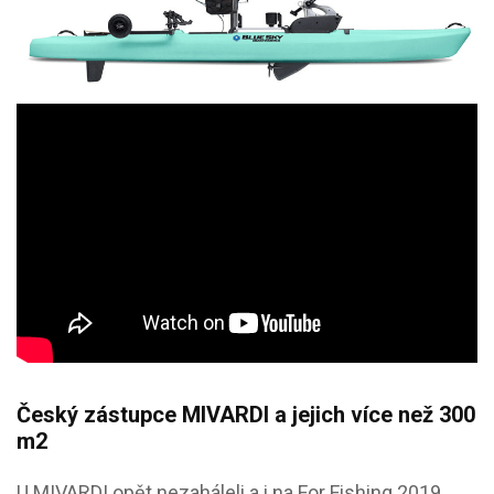
Český zástupce MIVARDI a jejich více než 300
m2
U MIVARDI opět nezaháleli a i na For Fishing 2019